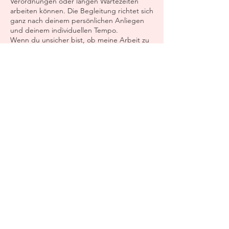
Verordnungen oder langen Wartezeiten
arbeiten können. Die Begleitung richtet sich
ganz nach deinem persönlichen Anliegen
und deinem individuellen Tempo.
Wenn du unsicher bist, ob meine Arbeit zu
deinem Thema passt, können wir dies
gerne in einem kostenlosen
Kennenlerngespräch gemeinsam
anschauen.
Wann etwas anderes gerade
🩷
wichtiger sein kann
So wertvoll diese Arbeit ist, sie ersetzt keine
medizinische oder psychotherapeutische
Behandlung. Wenn du dich aktuell in einer
akuten Krise befindest oder stark
belastende psychische Symptome erlebst,
ist es wichtig, dir zusätzliche professionelle
Unterstützung zu holen.
Meine Begleitung kann in solchen Fällen
ergänzend wirken.
Mir ist wichtig, dass du dich gut